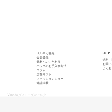
メルマガ登録
HELP
会員登録
送料・
素材へのこだわり
お問い
バッグのお手入れ方法
よくあ
コラム
店舗リスト
ファッションショー
雑誌掲載
Vimoda(ヴィモーダ)のご紹介
Vimoda（ヴィモーダ）は、ポジティブでエイジレスな人生を楽しむ女性に向
トートバッグ、ハンドバッグ、クラッチバッグ、ショルダーバッグなど、フ
軽くてお手入れ簡単な素材や、イタリア産の少し個性のあるレザー素材を使用
ルアップを叶えてくれるおすすめアイテムを揃えています。