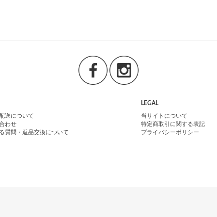
LEGAL
配送について
当サイトについて
合わせ
特定商取引に関する表記
る質問・返品交換について
プライバシーポリシー
け、1999年フランス・パリに生まれたバッグブランドです。
ァッションに厳しいパリジェンヌやパリコレモデルにも絶大な人気を誇るブランド公
し、”日常使いできる”おしゃれで高感度なモードをお届けします。普段使いのバッ