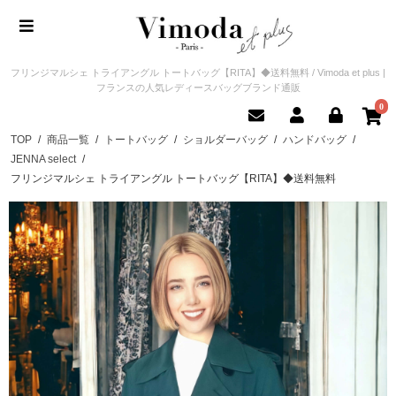
フリンジマルシェ トライアングル トートバッグ【RITA】◆送料無料 / Vimoda et plus |
フランスの人気レディースバッグブランド通販
0
TOP
/
商品一覧
/
トートバッグ
/
ショルダーバッグ
/
ハンドバッグ
/
JENNA select
/
フリンジマルシェ トライアングル トートバッグ【RITA】◆送料無料