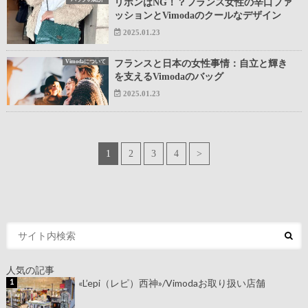
リボンはNG！？フランス女性の辛口ファ
ッションとVimodaのクールなデザイン
2025.01.23
Vimodaについて
フランスと日本の女性事情：自立と輝き
を支えるVimodaのバッグ
2025.01.23
1
2
3
4
>
人気の記事
«L’epi（レピ）西神»/Vimodaお取り扱い店舗