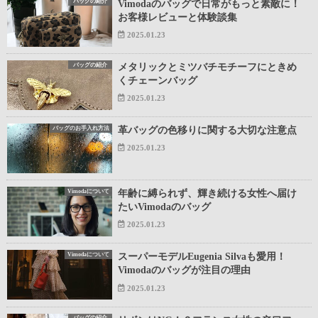
バッグの紹介
Vimodaのバッグで日常がもっと素敵に！
お客様レビューと体験談集
2025.01.23
バッグの紹介
メタリックとミツバチモチーフにときめ
くチェーンバッグ
2025.01.23
バッグのお手入れ方法
革バッグの色移りに関する大切な注意点
2025.01.23
Vimodaについて
年齢に縛られず、輝き続ける女性へ届け
たいVimodaのバッグ
2025.01.23
Vimodaについて
スーパーモデルEugenia Silvaも愛用！
Vimodaのバッグが注目の理由
2025.01.23
バッグの紹介