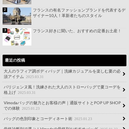
フランスの有名ファッションブランドを代表するデ
ザイナー10人！革新者たちのスタイル
フランス好きに聞いた、おすすめの定番お土産！
最近の投稿
大人のラフィア調ボディバッグ｜洗練カジュアルを楽しむ夏の必
須アイテム
2025.03.31
パリジェンヌ風！洗練された大人のストローバッグで夏コーデを
格上げ
2025.03.31
Vimodaバッグの魅力とお客様の声｜通販サイトとPOP UP SHOP
での体験
2025.01.23
バッグの色別印象とコーディネート術
2025.01.23
骨格診断別で選ぶ！Vimodaの骨格別おすすめバッグ