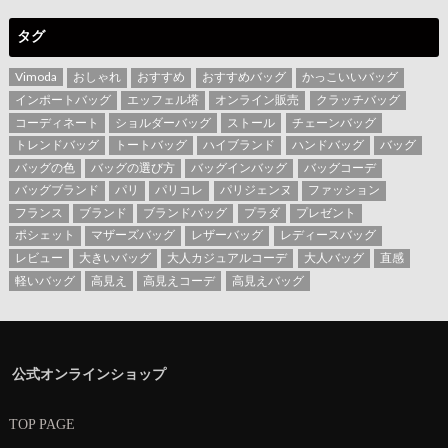
タグ
Vimoda
おしゃれ
おすすめ
おすすめバッグ
かっこいいバッグ
インポートバッグ
エッフェル塔
オンライン販売
クラッチバッグ
コーディネート
ショルダーバッグ
ストール
チェーンバッグ
トレンドバッグ
トートバッグ
ハイブランド
ハンドバッグ
バッグ
バッグの色
バッグの選び方
バッグインバッグ
バッグコーデ
バッグブランド
パリ
パリコレ
パリジェンヌ
ファッション
フランス
ブランド
ブランドバッグ
プラダ
プレゼント
ポシェット
マザーズバッグ
レザーバッグ
レディースバッグ
レビュー
大きいバッグ
大人カジュアルコーデ
大人バッグ
直感
軽いバッグ
高見え
高見えコーデ
高見えバッグ
公式オンラインショップ
TOP PAGE