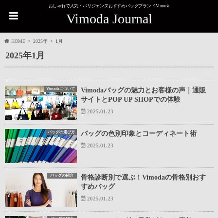
おしゃれで人気・パリジェンヌおすすめバッグブランドVimoda
Vimoda Journal
HOME
2025年
1月
2025年1月
Vimodaについて
Vimodaバッグの魅力とお客様の声｜通販
サイトとPOP UP SHOPでの体験
2025.01.23
バッグの選び方
バッグの色別印象とコーディネート術
2025.01.23
バッグの紹介
骨格診断別で選ぶ！Vimodaの骨格別おす
すめバッグ
2025.01.23